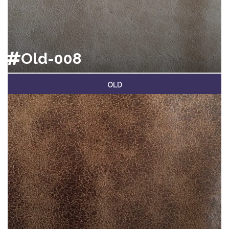
Old-008
OLD
OLD-007
OLD