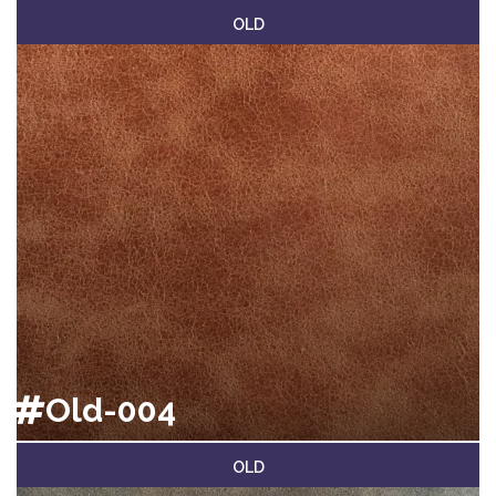
OLD
OLD-004
OLD
Old-004
OLD