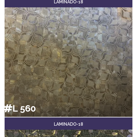
LAMINADO-18
L 560
LAMINADO-18
L 560
LAMINADO-18