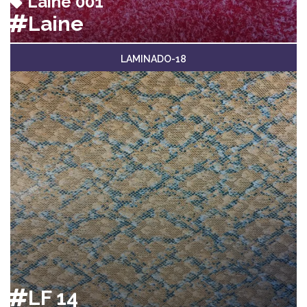
Laine 001
Laine
LAMINADO-18
LF 14
LAMINADO-18
LF 14