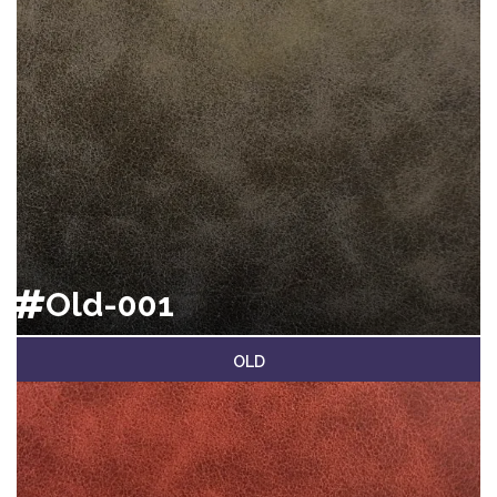
OLD-001
OLD
Old-001
OLD
OLD-000