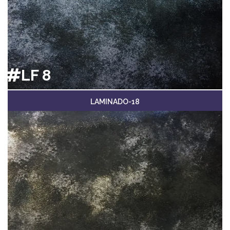
LF 8
LAMINADO-18
LF 7
LAMINADO-18