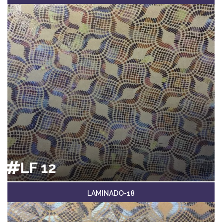
LF 12
LAMINADO-18
LF 12
LAMINADO-18