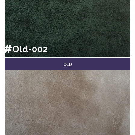
Old-002
OLD
OLD-008
OLD