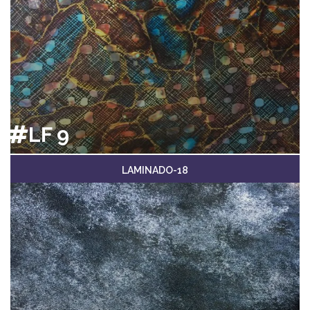
LF 9
LAMINADO-18
LF 8
LAMINADO-18