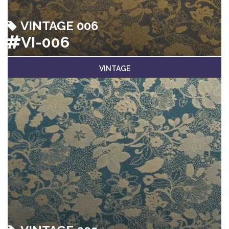
VINTAGE 006
VI-006
VINTAGE
VINTAGE 005
VINTAGE