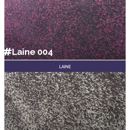
Laine 004
LAINE
LAINE 003
LAINE