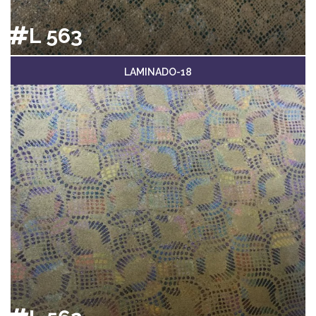
L 563
LAMINADO-18
L 562
LAMINADO-18