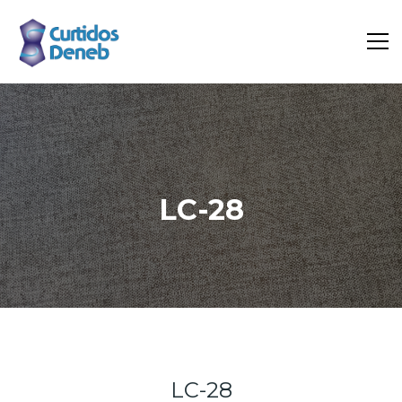
LC-28
Inicio
Portfolio
LC-28
LC-28