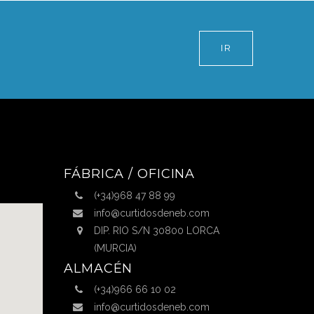
IR
FÁBRICA / OFICINA
(+34)968 47 88 99
info@curtidosdeneb.com
DIP. RIO S/N 30800 LORCA
(MURCIA)
ALMACÉN
(+34)966 66 10 02
info@curtidosdeneb.com