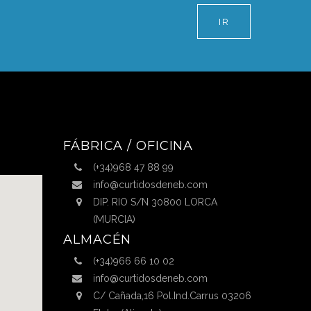
IR
FÁBRICA / OFICINA
(+34)968 47 88 99
info@curtidosdeneb.com
DIP. RIO S/N 30800 LORCA
(MURCIA)
ALMACÉN
(+34)966 66 10 02
info@curtidosdeneb.com
C/ Cañada,16 Pol.Ind.Carrus 03206