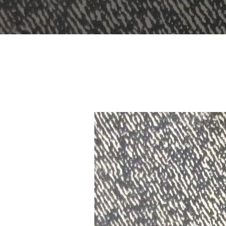
YOU ARE HERE:
Inicio
Portfolio
L-528