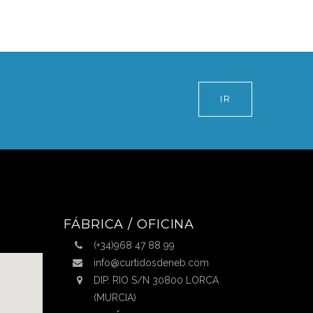
IR
FÁBRICA / OFICINA
(+34)968 47 88 99
info@curtidosdeneb.com
DIP. RIO S/N 30800 LORCA
(MURCIA)