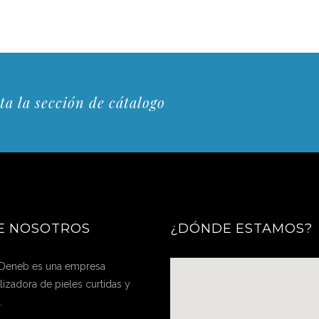
ta la sección de cátalogo
E NOSOTROS
¿DÓNDE ESTAMOS?
 Deneb es una empresa
izadora de pieles curtidas y
.