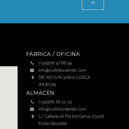
IR
FÁBRICA / OFICINA
(+34)968 47 88 99
info@curtidosdeneb.com
DIP. RIO S/N 30800 LORCA
(MURCIA)
ALMACÉN
(+34)966 66 10 02
info@curtidosdeneb.com
C/ Cañada,16 Pol.Ind.Carrus 03206
Elche (Alicante)