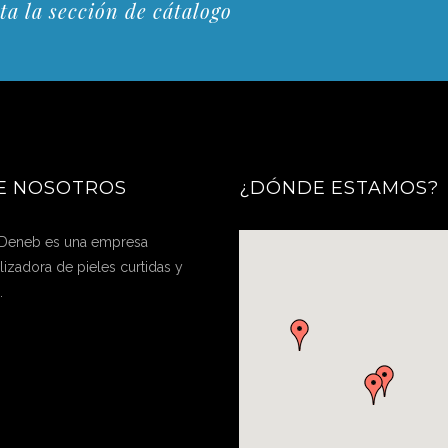
ta la sección de cátalogo
E NOSOTROS
¿DÓNDE ESTAMOS?
 Deneb es una empresa
izadora de pieles curtidas y
.