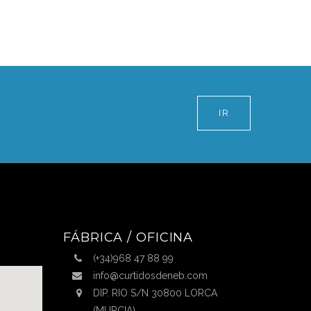
IR
FÁBRICA / OFICINA
(+34)968 47 88 99
info@curtidosdeneb.com
DIP. RIO S/N 30800 LORCA
(MURCIA)