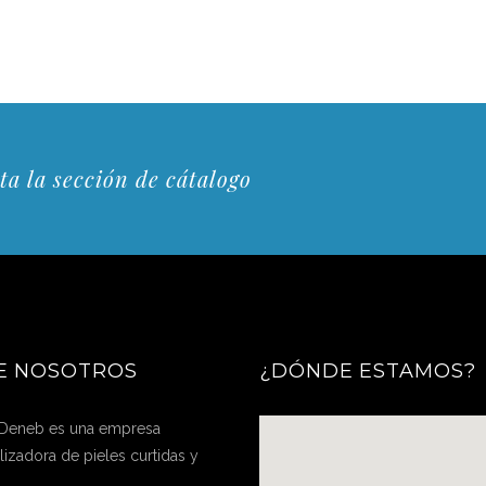
ta la sección de cátalogo
E NOSOTROS
¿DÓNDE ESTAMOS?
 Deneb es una empresa
izadora de pieles curtidas y
.