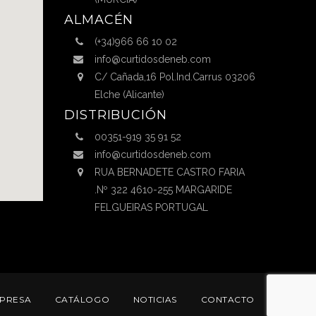
ALMACÉN
(+34)966 66 10 02
info@curtidosdeneb.com
C/ Cañada,16 Pol.Ind.Carrus 03206
Elche (Alicante)
DISTRIBUCIÓN
00351-919 35 91 52
info@curtidosdeneb.com
RUA BERNADETE CASTRO FARIA
.Nº 322 4610-255 MARGARIDE
FELGUEIRAS PORTUGAL
PRESA
CATÁLOGO
NOTICIAS
CONTACTO