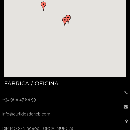
FÁBRICA / OFICINA
(+34)968 47 88 99
info@curtidosdeneb.com
DIP. RIO S/N 30800 LORCA (MURCIA)