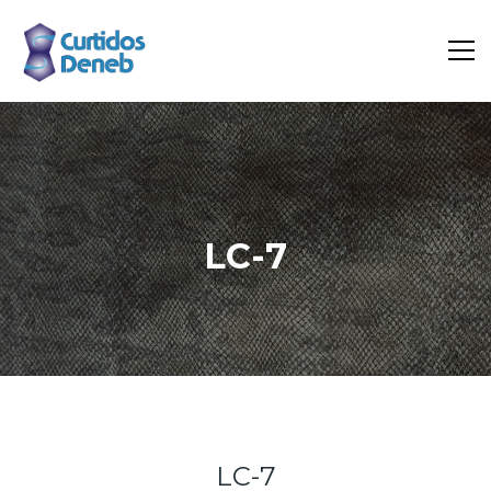
LC-7
Inicio
Portfolio
LC-7
LC-7