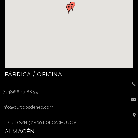
FÁBRICA / OFICINA
(+34)968 47 88 99
info@curtidosdeneb.com
DIP. RIO S/N 30800 LORCA (MURCIA)
ALMACÉN