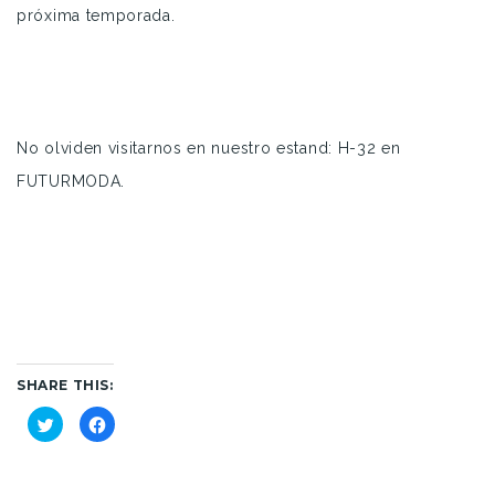
próxima temporada.
No olviden visitarnos en nuestro estand: H-32 en
FUTURMODA.
SHARE THIS:
Haz
Haz
clic
clic
para
para
compartir
compartir
en
en
Twitter
Facebook