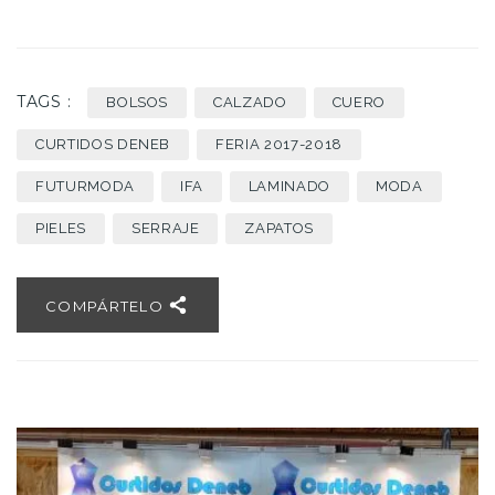
(Se
(Se
abre
abre
en
en
una
una
ventana
ventana
nueva)
nueva)
TAGS :
BOLSOS
CALZADO
CUERO
CURTIDOS DENEB
FERIA 2017-2018
FUTURMODA
IFA
LAMINADO
MODA
PIELES
SERRAJE
ZAPATOS
COMPÁRTELO