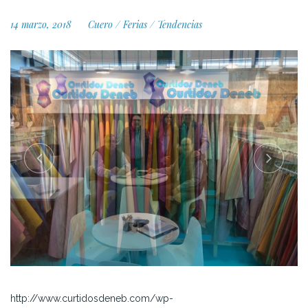
14 marzo, 2018
Cuero
/
Ferias
/
Tendencias
http://www.curtidosdeneb.com/wp-