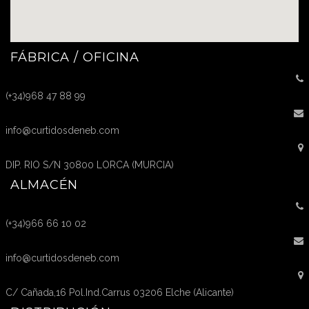
FÁBRICA / OFICINA
(+34)968 47 88 99
info@curtidosdeneb.com
DIP. RIO S/N 30800 LORCA (MURCIA)
ALMACÉN
(+34)966 66 10 02
info@curtidosdeneb.com
C/ Cañada,16 Pol.Ind.Carrus 03206 Elche (Alicante)