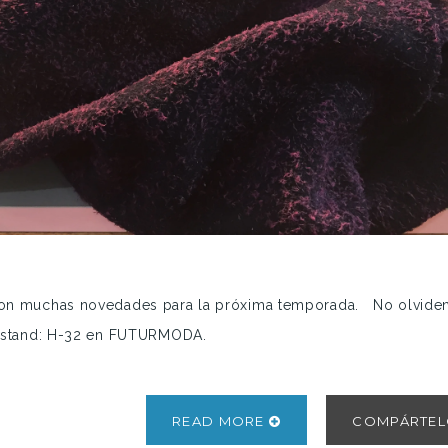
con muchas novedades para la próxima temporada. No olvide
ro estand: H-32 en FUTURMODA.
READ MORE
COMPÁRTE