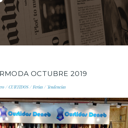
URMODA OCTUBRE 2019
ero
/
CURTIDOS
/
Ferias
/
Tendencias