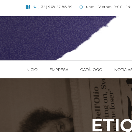
(+34) 968 47 88 99
Lunes - Viernes: 9:00 - 14
INICIO
EMPRESA
CATÁLOGO
NOTICIA
ETI