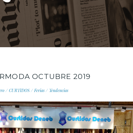
URMODA OCTUBRE 2019
ero
/
CURTIDOS
/
Ferias
/
Tendencias