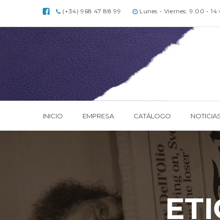
(+34) 968 47 88 99
Lunes - Viernes: 9:00 - 14
INICIO
EMPRESA
CATÁLOGO
NOTICIA
ET