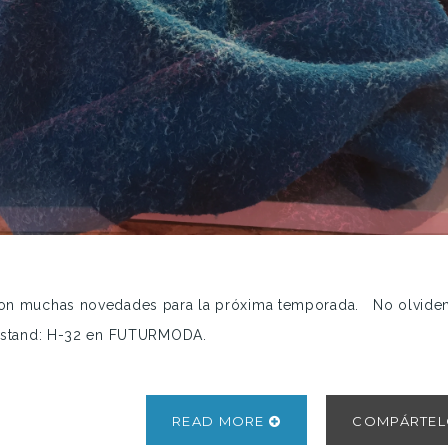
con muchas novedades para la próxima temporada. No olvide
ro estand: H-32 en FUTURMODA.
READ MORE
COMPÁRTE