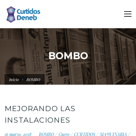
BOMBO
Inicio
BOMBO
MEJORANDO LAS
INSTALACIONES
16 marzo, 2018
BOMBO
/
Cuero
/
CURTIDOS
/
MAQUINARIA
/